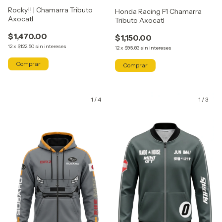
Rocky!! | Chamarra Tributo
Honda Racing F1 Chamarra
Axocatl
Tributo Axocatl
$1,470.00
$1,150.00
12
x
$122.50
sin intereses
12
x
$95.83
sin intereses
Comprar
Comprar
1
/
4
1
/
3
GRATIS
GRATIS