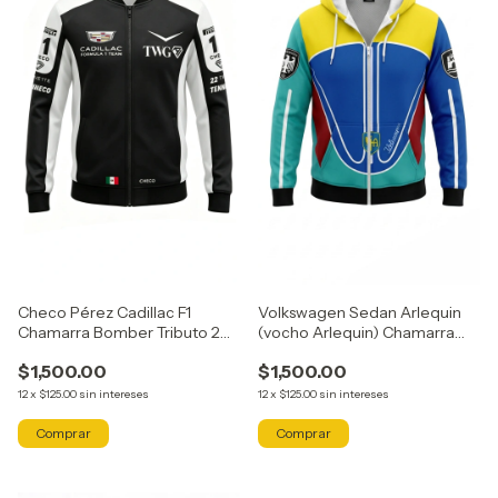
Checo Pérez Cadillac F1
Volkswagen Sedan Arlequin
Chamarra Bomber Tributo 2
(vocho Arlequin) Chamarra
Axocatl
Tributo Axocatl
$1,500.00
$1,500.00
12
x
$125.00
sin intereses
12
x
$125.00
sin intereses
Comprar
Comprar