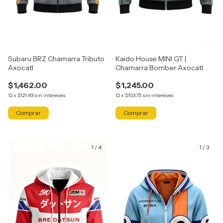
Subaru BRZ Chamarra Tributo
Kaido House MINI GT |
Axocatl
Chamarra Bomber Axocatl
$1,462.00
$1,245.00
12
x
$121.83
sin intereses
12
x
$103.75
sin intereses
Comprar
Comprar
1
/
4
1
/
3
GRATIS
GRATIS