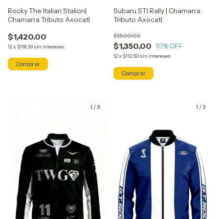
Rocky The Italian Stalion|
Subaru STI Rally | Chamarra
Chamarra Tributo Axocatl
Tributo Axocatl
$1,420.00
$1,500.00
$1,350.00
10
% OFF
12
x
$118.33
sin intereses
12
x
$112.50
sin intereses
Comprar
Comprar
1
/
3
1
/
3
GRATIS
GRATIS