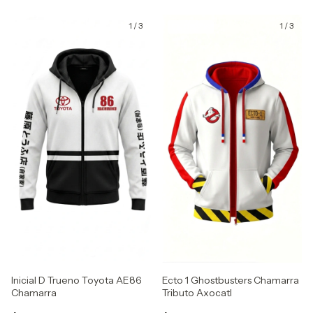
1
/
3
1
/
3
GRATIS
GRATIS
Inicial D Trueno Toyota AE86
Ecto 1 Ghostbusters Chamarra
Chamarra
Tributo Axocatl