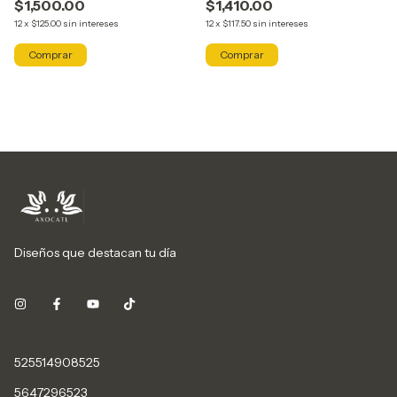
$1,500.00
$1,410.00
12
x
$125.00
sin intereses
12
x
$117.50
sin intereses
Comprar
Comprar
Diseños que destacan tu día
525514908525
5647296523