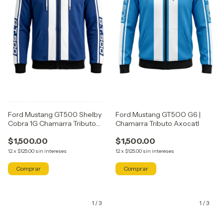
Ford Mustang GT500 Shelby
Ford Mustang GT5OO G6 |
Cobra 1G Chamarra Tributo
Chamarra Tributo Axocatl
Axocatl
$1,500.00
$1,500.00
12
x
$125.00
sin intereses
12
x
$125.00
sin intereses
Comprar
Comprar
1
/
3
1
/
3
GRATIS
GRATIS