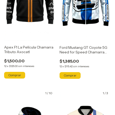
Apex F1 La Película Chamarra
Ford Mustang GT Coyote 5G
Tributo Axocatl
Need for Speed Chamarra
Tributo Axocatl
$1,500.00
$1,385.00
12
x
$125.00
sin intereses
12
x
$115.42
sin intereses
Comprar
Comprar
1
/
10
1
/
3
GRATIS
GRATIS