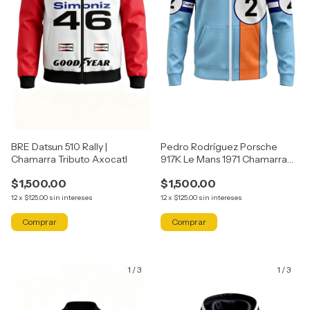
BRE Datsun 510 Rally |
Pedro Rodríguez Porsche
Chamarra Tributo Axocatl
917K Le Mans 1971 Chamarra
Tributo Axocatl
$1,500.00
$1,500.00
12
x
$125.00
sin intereses
12
x
$125.00
sin intereses
Comprar
Comprar
1
/
3
1
/
3
GRATIS
GRATIS