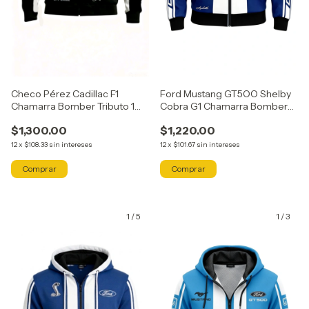
Checo Pérez Cadillac F1
Ford Mustang GT5OO Shelby
Chamarra Bomber Tributo 1
Cobra G1 Chamarra Bomber
Axocatl
Tributo Axocatl
$1,300.00
$1,220.00
12
x
$108.33
sin intereses
12
x
$101.67
sin intereses
Comprar
Comprar
1
/
5
1
/
3
GRATIS
GRATIS