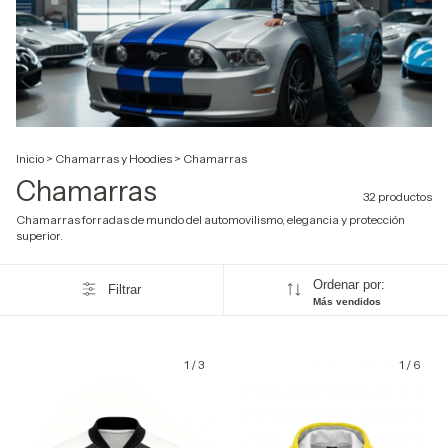
Inicio
>
Chamarras y Hoodies
>
Chamarras
Chamarras
32 productos
Chamarras forradas de mundo del automovilismo, elegancia y protección
superior.
Ordenar por:
Filtrar
Más vendidos
1
/
3
1
/
6
GRATIS
GRATIS