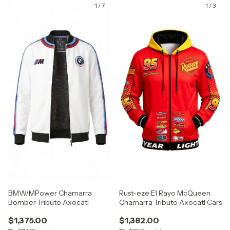
1
/
7
1
/
3
GRATIS
GRATIS
BMW/MPower Chamarra
Rust-eze El Rayo McQueen
Bomber Tributo Axocatl
Chamarra Tributo Axocatl Cars
$1,375.00
$1,382.00