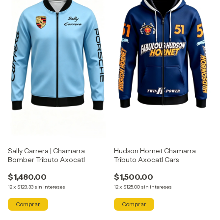
Sally Carrera | Chamarra
Hudson Hornet Chamarra
Bomber Tributo Axocatl
Tributo Axocatl Cars
$1,480.00
$1,500.00
12
x
$123.33
sin intereses
12
x
$125.00
sin intereses
Comprar
Comprar