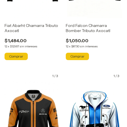
Fiat Abarht Chamarra Tributo
Ford Falcon Chamarra
Axocatl
Bomber Tributo Axocatl
$1,484.00
$1,050.00
12
x
$123.67
sin intereses
12
x
$87.50
sin intereses
Comprar
Comprar
1
/
3
1
/
3
GRATIS
GRATIS