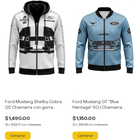
Ford Mustang GT "Blue
Ford Mustang Shelby Cobra
Heritage" 6G | Chamarra
G5 Chamarra con gorra
Bomber Tributo Axocatl
Tributo Axocatl .
$1,150.00
$1,490.00
12
x
$95.83
sin intereses
12
x
$124.17
sin intereses
Comprar
Comprar