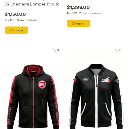
G7 Chamarra Bomber Tributo
$1,299.00
Axocatl
$1,150.00
12
x
$108.25
sin intereses
12
x
$95.83
sin intereses
Comprar
Comprar
1
/
3
1
/
3
GRATIS
GRATIS