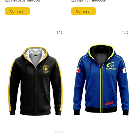
12
x
$114.58
sin intereses
12
x
$115.17
sin intereses
Comprar
Comprar
1
/
3
1
/
5
GRATIS
GRATIS