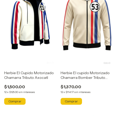
Herbie El cupido Motorizado
Herbie El Cupido Motorizado
Chamarra Bomber Tributo
Chamarra Tributo Axocatl
Axocatl
$1,370.00
$1,500.00
12
x
$114.17
sin intereses
12
x
$125.00
sin intereses
Comprar
Comprar