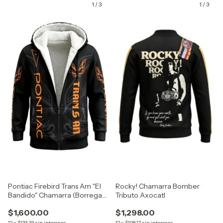
1
/
3
1
/
3
GRATIS
GRATIS
Pontiac Firebird Trans Am "El
Rocky! Chamarra Bomber
Bandido" Chamarra (Borrega)
Tributo Axocatl
Tributo Axocatl
$1,600.00
$1,298.00
12
x
$133.33
sin intereses
12
x
$108.17
sin intereses