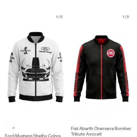
1
/
5
1
/
3
GRATIS
GRATIS
Fiat Abarth Chamarra Bomber
+1
Tributo Axocatl
Ford Mustang Shelby Cobra